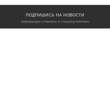
ПОДПИШИСЬ НА НОВОСТИ
информация о новинках и спецпредложениях
КАТАЛОГ
⠀
Кресла компьютерные
Пылесосы
Кронштейны для монитора
Чемоданы
Кронштейны для телевизора
Мультиварки
Кронштейн для микрофонов
Аквариумы
Кулеры для телефонов
Телескопы