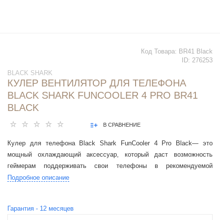
Код Товара:
BR41 Black
ID:
276253
BLACK SHARK
КУЛЕР ВЕНТИЛЯТОР ДЛЯ ТЕЛЕФОНА
BLACK SHARK FUNCOOLER 4 PRO BR41
BLACK
В СРАВНЕНИЕ
Кулер для телефона Black Shark FunCooler 4 Pro Black— это
мощный охлаждающий аксессуар, который даст возможность
геймерам поддерживать свои телефоны в рекомендуемой
температуре во время интенсивных игр без перегревов.
Подробное описание
Гарантия -
12
месяцев