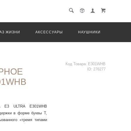
АЗ ЖИЗНИ
АКСЕССУАРЫ
НАУШНИКИ
ТРАНС
Код Товара:
E301WHB
РНОЕ
ID:
276277
01WHB
ada E3 ULTRA E301WHB
держки в форме буквы T,
ызванного «тремя типами
ержку шеи, талии и плеч.