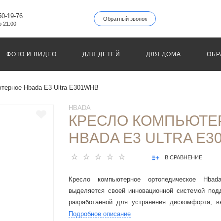
50-19-76
Обратный звонок
о 21:00
ФОТО И ВИДЕО
ДЛЯ ДЕТЕЙ
ДЛЯ ДОМА
ОБР
терное Hbada E3 Ultra E301WHB
HBADA
КРЕСЛО КОМПЬЮТЕ
HBADA E3 ULTRA E3
В СРАВНЕНИЕ
Кресло компьютерное ортопедическое Hb
выделяется своей инновационной системой под
разработанной для устранения дискомфорта, в
боли от длительного сидения», обеспечивая подд
Подробное описание