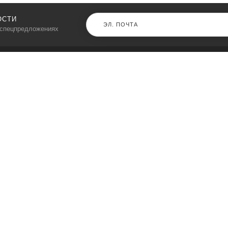
ОСТИ
 спецпредложениях
КАТАЛОГ
⠀
Кресла компьютерные
Пылесосы
Кронштейны для монитора
Чемоданы
Кронштейны для телевизора
Мультиварки
Кронштейн для микрофонов
Аквариумы
Кулеры для телефонов
Телескопы