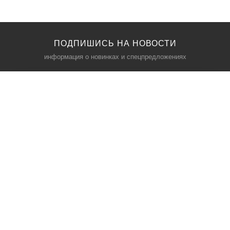
ПОДПИШИСЬ НА НОВОСТИ
информация о новинках и спецпредложениях
КАТАЛОГ
⠀
Кресла компьютерные
Пылесосы
Кронштейны для монитора
Чемоданы
Кронштейны для телевизора
Мультиварки
Кронштейн для микрофонов
Аквариумы