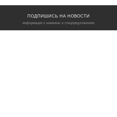
ПОДПИШИСЬ НА НОВОСТИ
информация о новинках и спецпредложениях
КАТАЛОГ
⠀
Кресла компьютерные
Пылесосы
Кронштейны для монитора
Чемоданы
Кронштейны для телевизора
Мультиварки
Кронштейн для микрофонов
Аквариумы
Кулеры для телефонов
Телескопы