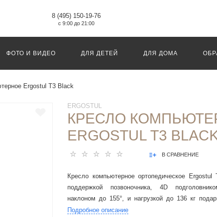
8 (495) 150-19-76
с 9:00 до 21:00
ФОТО И ВИДЕО
ДЛЯ ДЕТЕЙ
ДЛЯ ДОМА
ОБР
терное Ergostul T3 Black
ERGOSTUL
КРЕСЛО КОМПЬЮТЕ
ERGOSTUL T3 BLAC
В СРАВНЕНИЕ
Кресло компьютерное ортопедическое Ergostul 
поддержкой позвоночника, 4D подголовнико
наклоном до 155°, и нагрузкой до 136 кг пода
день.
Подробное описание