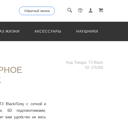
Обратный звонок
АЗ ЖИЗНИ
АКСЕССУАРЫ
НАУШНИКИ
ТРАНС
Код Товара:
T3 Black
РНОЕ
ID:
276356
K
T3 Black/Grey с сеткой и
м, 6D подлокотниками,
рит вам удобство не весь