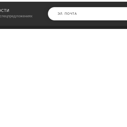
ОСТИ
 спецпредложениях
КАТАЛОГ
⠀
Кресла компьютерные
Пылесосы
Кронштейны для монитора
Чемоданы
Кронштейны для телевизора
Мультиварки
Кронштейн для микрофонов
Аквариумы
Кулеры для телефонов
Телескопы