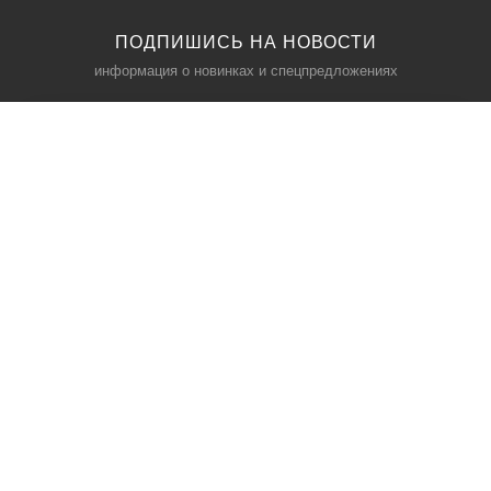
ПОДПИШИСЬ НА НОВОСТИ
информация о новинках и спецпредложениях
КАТАЛОГ
⠀
Кресла компьютерные
Пылесосы
Кронштейны для монитора
Чемоданы
Кронштейны для телевизора
Мультиварки
Кронштейн для микрофонов
Аквариумы
Кулеры для телефонов
Телескопы