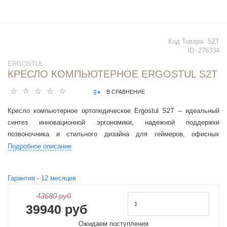
Код Товара:
S2T
ID:
276334
ERGOSTUL
КРЕСЛО КОМПЬЮТЕРНОЕ ERGOSTUL S2T
В СРАВНЕНИЕ
Кресло компьютерное ортопедическое Ergostul S2T – идеальный
синтез инновационной эргономики, надежной поддержки
позвоночника и стильного дизайна для геймеров, офисных
работников и школьников.
Подробное описание
Гарантия -
12
месяцев
43680 руб
39940 руб
Ожидаем поступления