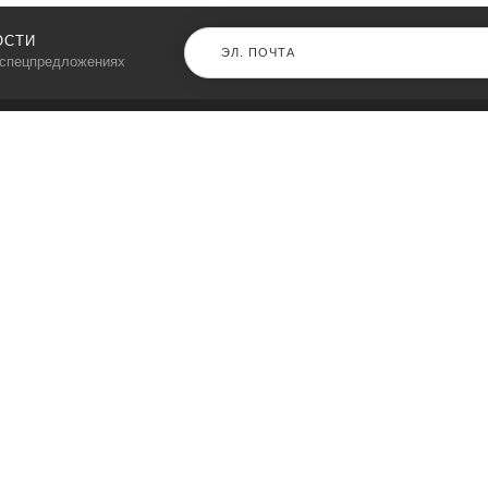
ОСТИ
 спецпредложениях
КАТАЛОГ
⠀
Кресла компьютерные
Пылесосы
Кронштейны для монитора
Чемоданы
Кронштейны для телевизора
Мультиварки
Кронштейн для микрофонов
Аквариумы
Кулеры для телефонов
Телескопы