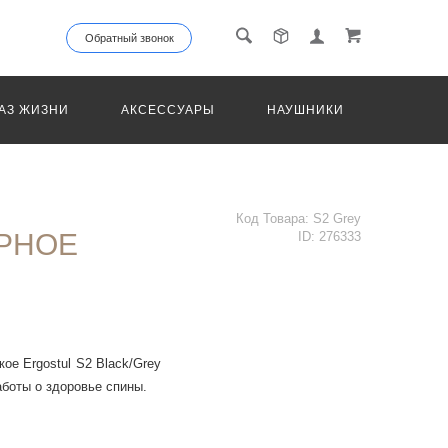
Обратный звонок
АЗ ЖИЗНИ
АКСЕССУАРЫ
НАУШНИКИ
ТРАНС
Код Товара:
S2 Grey
РНОЕ
ID:
276333
е Ergostul S2 Black/Grey
аботы о здоровье спины.