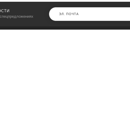
ОСТИ
 спецпредложениях
КАТАЛОГ
⠀
Кресла компьютерные
Пылесосы
Кронштейны для монитора
Чемоданы
Кронштейны для телевизора
Мультиварки
Кронштейн для микрофонов
Аквариумы
Кулеры для телефонов
Телескопы