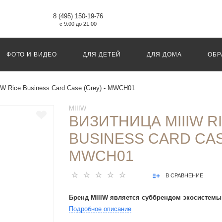
8 (495) 150-19-76
с 9:00 до 21:00
ФОТО И ВИДЕО
ДЛЯ ДЕТЕЙ
ДЛЯ ДОМА
ОБР
IW Rice Business Card Case (Grey) - MWCH01
MIIIW
ВИЗИТНИЦА MIIIW R
BUSINESS CARD CAS
MWCH01
В СРАВНЕНИЕ
Бренд MIIIW является суббрендом экосистемы
Подробное описание