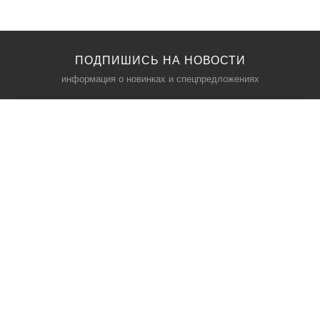
ПОДПИШИСЬ НА НОВОСТИ
информация о новинках и спецпредложениях
КАТАЛОГ
⠀
Кресла компьютерные
Пылесосы
Кронштейны для монитора
Чемоданы
Кронштейны для телевизора
Мультиварки
Кронштейн для микрофонов
Аквариумы