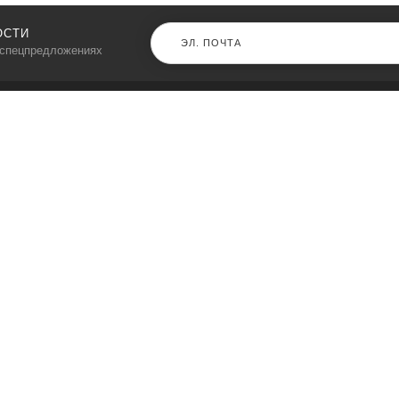
ОСТИ
 спецпредложениях
КАТАЛОГ
⠀
Кресла компьютерные
Пылесосы
Кронштейны для монитора
Чемоданы
Кронштейны для телевизора
Мультиварки
Кронштейн для микрофонов
Аквариумы
Кулеры для телефонов
Телескопы