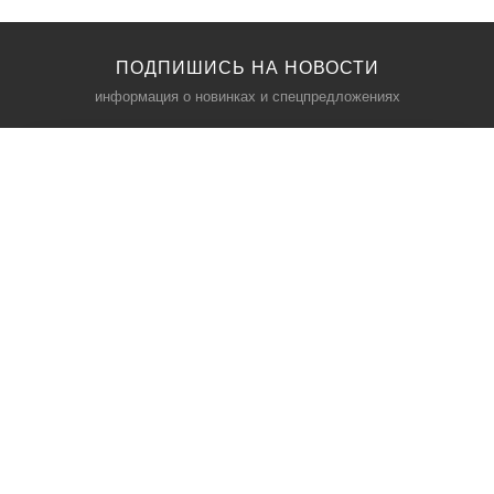
ПОДПИШИСЬ НА НОВОСТИ
информация о новинках и спецпредложениях
КАТАЛОГ
⠀
Кресла компьютерные
Пылесосы
Кронштейны для монитора
Чемоданы
Кронштейны для телевизора
Мультиварки
Кронштейн для микрофонов
Аквариумы
Кулеры для телефонов
Телескопы