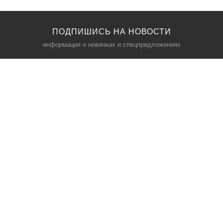
ПОДПИШИСЬ НА НОВОСТИ
информация о новинках и спецпредложениях
КАТАЛОГ
⠀
Кресла компьютерные
Пылесосы
Кронштейны для монитора
Чемоданы
Кронштейны для телевизора
Мультиварки
Кронштейн для микрофонов
Аквариумы