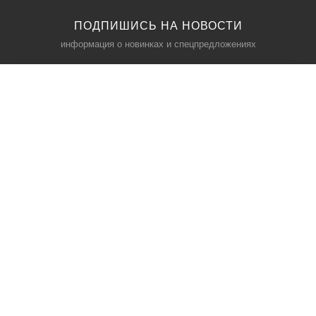
ПОДПИШИСЬ НА НОВОСТИ
информация о новинках и спецпредложениях
КАТАЛОГ
⠀
Кресла компьютерные
Пылесосы
Кронштейны для монитора
Чемоданы
Кронштейны для телевизора
Мультиварки
Кронштейн для микрофонов
Аквариумы
Кулеры для телефонов
Телескопы