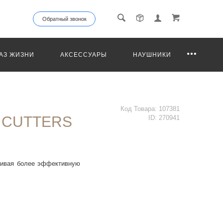
Обратный звонок
АЗ ЖИЗНИ
АКСЕССУАРЫ
НАУШНИКИ
Код Товара:
107381
 CUTTERS
ID:
270941
ечивая более эффективную