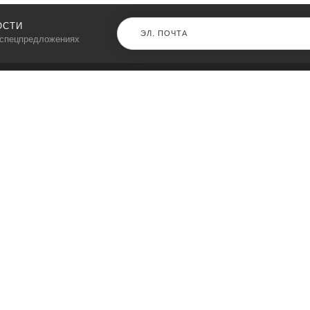
ОСТИ
 спецпредложениях
КАТАЛОГ
⠀
Кресла компьютерные
Пылесосы
Кронштейны для монитора
Чемоданы
Кронштейны для телевизора
Мультиварки
Кронштейн для микрофонов
Аквариумы
Кулеры для телефонов
Телескопы