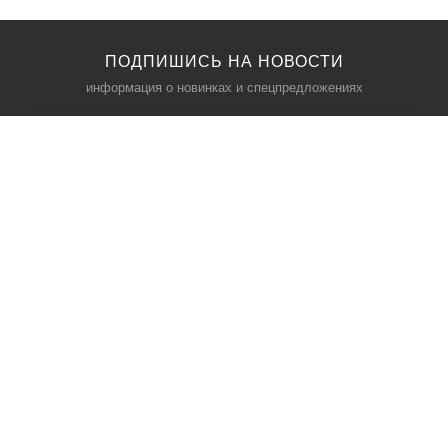
ПОДПИШИСЬ НА НОВОСТИ
информация о новинках и спецпредложениях
КАТАЛОГ
⠀
Кресла компьютерные
Пылесосы
Кронштейны для монитора
Чемоданы
Кронштейны для телевизора
Мультиварки
Кронштейн для микрофонов
Аквариумы
Кулеры для телефонов
Телескопы