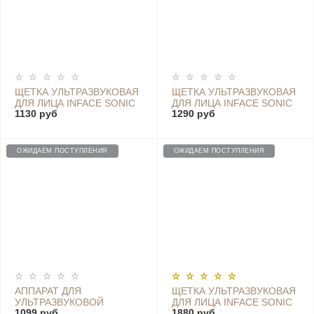
ЩЕТКА УЛЬТРАЗВУКОВАЯ
ЩЕТКА УЛЬТРАЗВУКОВАЯ
ДЛЯ ЛИЦА INFACE SONIC
ДЛЯ ЛИЦА INFACE SONIC
1130 руб
1290 руб
CLEAN, СИНЯЯ - MS2010
CLEAN, ЗЕЛЕНЫЙ
BLUE
ОЖИДАЕМ ПОСТУПЛЕНИЯ
ОЖИДАЕМ ПОСТУПЛЕНИЯ
АППАРАТ ДЛЯ
ЩЕТКА УЛЬТРАЗВУКОВАЯ
УЛЬТРАЗВУКОВОЙ
ДЛЯ ЛИЦА INFACE SONIC
1099 руб
1880 руб
ЧИСТКИ ЛИЦА INFACE
CLEAN, СЕРЫЙ