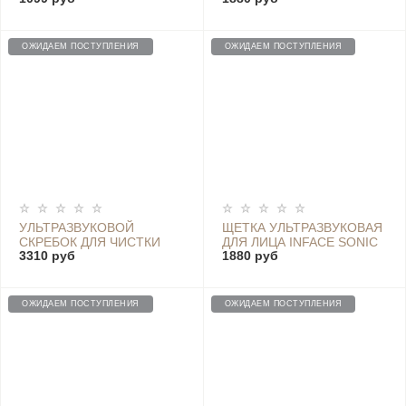
MINI ELECTRONIC SONIC
BEAUTY FACIAL - MS2010
BROWN
ОЖИДАЕМ ПОСТУПЛЕНИЯ
ОЖИДАЕМ ПОСТУПЛЕНИЯ
УЛЬТРАЗВУКОВОЙ
ЩЕТКА УЛЬТРАЗВУКОВАЯ
СКРЕБОК ДЛЯ ЧИСТКИ
ДЛЯ ЛИЦА INFACE SONIC
3310 руб
1880 руб
ЛИЦА INFACE
CLEAN, РОЗОВЫЙ
ULTRASONIC ION
SHOVELING MACHINE
MS7100 WHITE
ОЖИДАЕМ ПОСТУПЛЕНИЯ
ОЖИДАЕМ ПОСТУПЛЕНИЯ