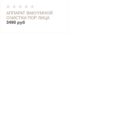
АППАРАТ ВАКУУМНОЙ
ОЧИСТКИ ПОР ЛИЦА
3490 руб
INFACE , 5 МП, WI-FI,
ЧЕРНЫЙ - CF-05E BLACK