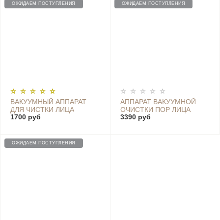
ОЖИДАЕМ ПОСТУПЛЕНИЯ
ОЖИДАЕМ ПОСТУПЛЕНИЯ
ВАКУУМНЫЙ АППАРАТ
АППАРАТ ВАКУУМНОЙ
ДЛЯ ЧИСТКИ ЛИЦА
ОЧИСТКИ ПОР ЛИЦА
1700 руб
3390 руб
INFACE MS7000
INFACE , 5 МП, WI-FI,
BLACKHEAD REMOVER
БЕЛЫЙ - CF-05E WHITE
WHITE
ОЖИДАЕМ ПОСТУПЛЕНИЯ