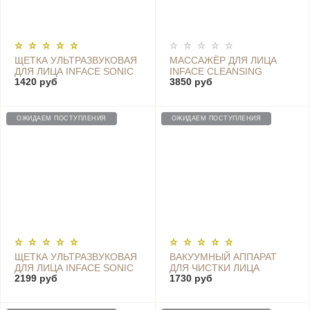
ЩЕТКА УЛЬТРАЗВУКОВАЯ
МАССАЖЁР ДЛЯ ЛИЦА
ДЛЯ ЛИЦА INFACE SONIC
INFACE CLEANSING
1420 руб
3850 руб
CLEAN, ОРАНЖЕВЫЙ
INSTRUMENT MS1000
SKU3001621
ОЖИДАЕМ ПОСТУПЛЕНИЯ
ОЖИДАЕМ ПОСТУПЛЕНИЯ
ЩЕТКА УЛЬТРАЗВУКОВАЯ
ВАКУУМНЫЙ АППАРАТ
ДЛЯ ЛИЦА INFACE SONIC
ДЛЯ ЧИСТКИ ЛИЦА
2199 руб
1730 руб
CLEAN 2, ФИОЛЕТОВЫЙ
INFACE MS7000
BLACKHEAD REMOVER,
PINK