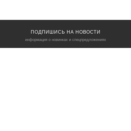
ПОДПИШИСЬ НА НОВОСТИ
информация о новинках и спецпредложениях
КАТАЛОГ
⠀
Кресла компьютерные
Пылесосы
Кронштейны для монитора
Чемоданы
Кронштейны для телевизора
Мультиварки