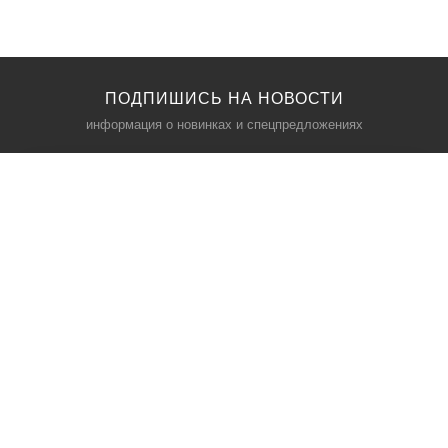
ПОДПИШИСЬ НА НОВОСТИ
информация о новинках и спецпредложениях
КАТАЛОГ
⠀
Кресла компьютерные
Пылесосы
Кронштейны для монитора
Чемоданы
Кронштейны для телевизора
Мультиварки