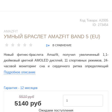
Код Товара:
A2005
ID:
273454
AMAZFIT
УМНЫЙ БРАСЛЕТ AMAZFIT BAND 5 (EU)
В СРАВНЕНИЕ
Новый фитнес-браслета Amazfit, получил увеличенный 1,1-
дюймовый цветной AMOLED дисплей, 11 спортивных режимов, 24-
часовой мониторинг сна и сердечного ритма определяющий
уровень кислорода в крови, а также поддержку голосового
Подробное описание
ассистента Amazon Alexa, магнитную зарядку и до 24 дней
автономной работы.
Гарантия -
12
месяцев
5510 руб
5140 руб
Ожидаем поступления