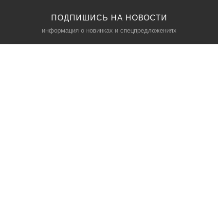
ПОДПИШИСЬ НА НОВОСТИ
информация о новинках и спецпредложениях
КАТАЛОГ
⠀
Кресла компьютерные
Пылесосы
Кронштейны для монитора
Чемоданы
Кронштейны для телевизора
Мультиварки
Кронштейн для микрофонов
Аквариумы
Кулеры для телефонов
Телескопы