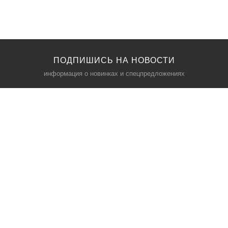
ПОДПИШИСЬ НА НОВОСТИ
информация о новинках и спецпредложениях
КАТАЛОГ
⠀
Кресла компьютерные
Пылесосы
Кронштейны для монитора
Чемоданы
Кронштейны для телевизора
Мультиварки