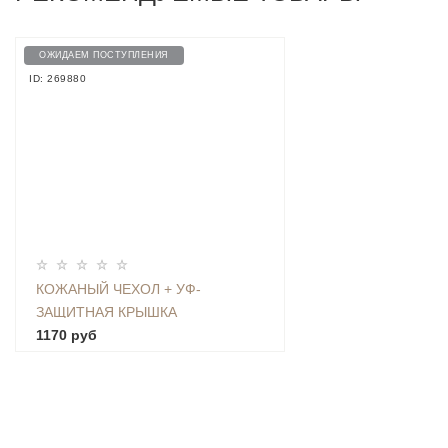
ОЖИДАЕМ ПОСТУПЛЕНИЯ
ID: 269880
КОЖАНЫЙ ЧЕХОЛ + УФ-
ЗАЩИТНАЯ КРЫШКА
ОБЪЕКТИВА ДЛЯ YI 4K -
1170 руб
YDUVJ01XY