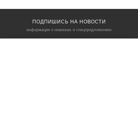
ПОДПИШИСЬ НА НОВОСТИ
информация о новинках и спецпредложениях
КАТАЛОГ
⠀
Кресла компьютерные
Пылесосы
Кронштейны для монитора
Чемоданы
Кронштейны для телевизора
Мультиварки
Кронштейн для микрофонов
Аквариумы