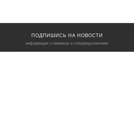
ПОДПИШИСЬ НА НОВОСТИ
информация о новинках и спецпредложениях
КАТАЛОГ
⠀
Кресла компьютерные
Пылесосы
Кронштейны для монитора
Чемоданы
Кронштейны для телевизора
Мультиварки