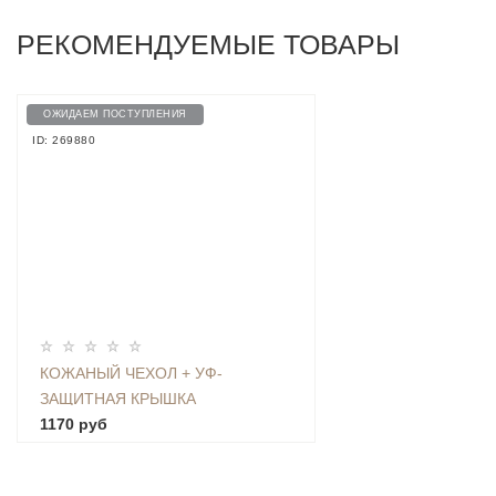
РЕКОМЕНДУЕМЫЕ ТОВАРЫ
ОЖИДАЕМ ПОСТУПЛЕНИЯ
ID: 269880
КОЖАНЫЙ ЧЕХОЛ + УФ-
ЗАЩИТНАЯ КРЫШКА
ОБЪЕКТИВА ДЛЯ YI 4K -
1170 руб
YDUVJ01XY