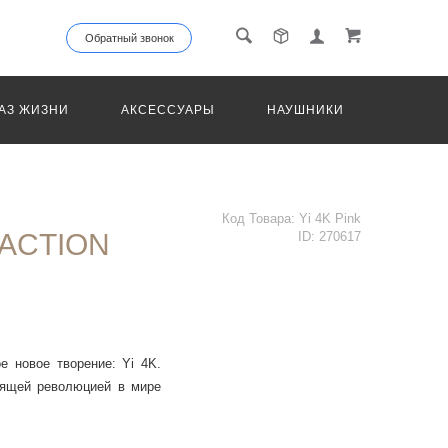
Обратный звонок
АЗ ЖИЗНИ
АКСЕССУАРЫ
НАУШНИКИ
ТРАНС
Код Товара:
Yi 4K Pink
 ACTION
ID:
270617
е новое творение: Yi 4K.
оящей революцией в мире