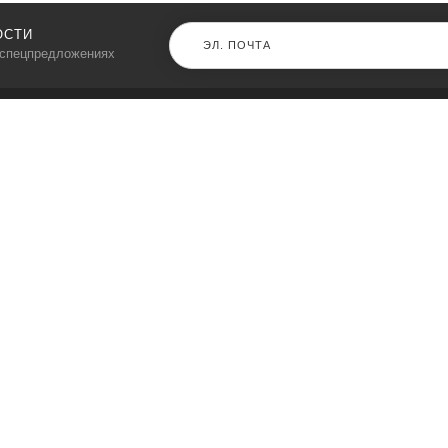
ОСТИ
 спецпредложениях
КАТАЛОГ
⠀
Кресла компьютерные
Пылесосы
Кронштейны для монитора
Чемоданы
Кронштейны для телевизора
Мультиварки
Кронштейн для микрофонов
Аквариумы
Кулеры для телефонов
Телескопы