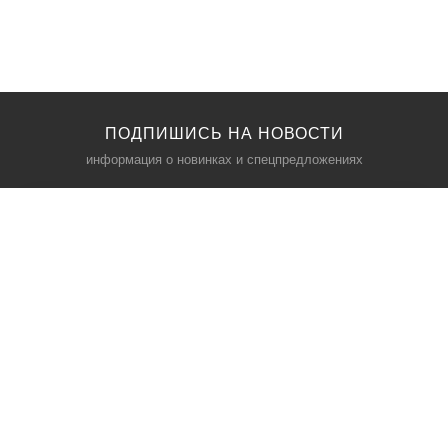
ПОДПИШИСЬ НА НОВОСТИ
информация о новинках и спецпредложениях
КАТАЛОГ
⠀
Кресла компьютерные
Пылесосы
Кронштейны для монитора
Чемоданы