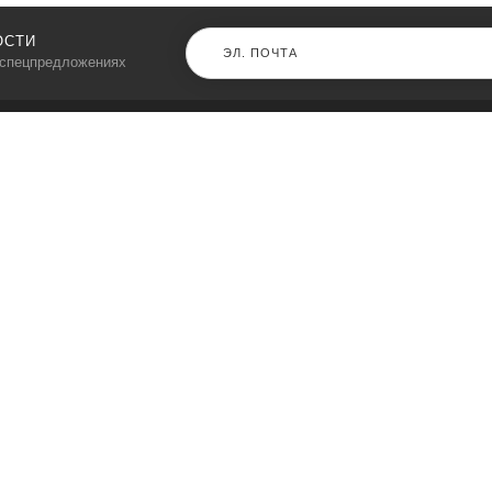
ОСТИ
 спецпредложениях
КАТАЛОГ
⠀
Кресла компьютерные
Пылесосы
Кронштейны для монитора
Чемоданы
Кронштейны для телевизора
Мультиварки
Кронштейн для микрофонов
Аквариумы
Кулеры для телефонов
Телескопы