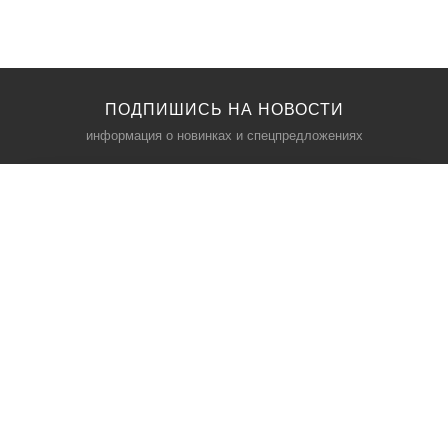
ПОДПИШИСЬ НА НОВОСТИ
информация о новинках и спецпредложениях
КАТАЛОГ
⠀
Кресла компьютерные
Пылесосы
Кронштейны для монитора
Чемоданы
Кронштейны для телевизора
Мультиварки