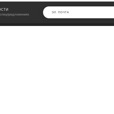
ОСТИ
 спецпредложениях
КАТАЛОГ
⠀
Кресла компьютерные
Пылесосы
Кронштейны для монитора
Чемоданы
Кронштейны для телевизора
Мультиварки
Кронштейн для микрофонов
Аквариумы
Кулеры для телефонов
Телескопы