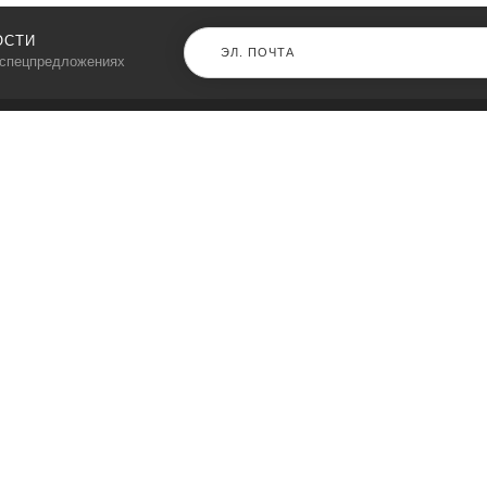
ОСТИ
 спецпредложениях
КАТАЛОГ
⠀
Кресла компьютерные
Пылесосы
Кронштейны для монитора
Чемоданы
Кронштейны для телевизора
Мультиварки
Кронштейн для микрофонов
Аквариумы
Кулеры для телефонов
Телескопы