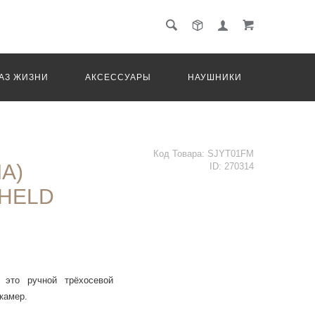
АЗ ЖИЗНИ
АКСЕССУАРЫ
НАУШНИКИ
ТРАНС
Код Товара:
SJYT01FM
A)
ID:
270314
HELD
– это ручной трёхосевой
-камер.