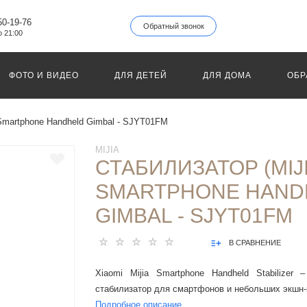
50-19-76
Обратный звонок
о 21:00
ФОТО И ВИДЕО
ДЛЯ ДЕТЕЙ
ДЛЯ ДОМА
ОБР
 Smartphone Handheld Gimbal - SJYT01FM
MIJIA
СТАБИЛИЗАТОР (MIJI
SMARTPHONE HAND
GIMBAL - SJYT01FM
В СРАВНЕНИЕ
Xiaomi Mijia Smartphone Handheld Stabilizer 
стабилизатор для смартфонов и небольших экшн
Подробное описание