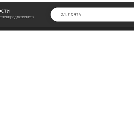
ОСТИ
 спецпредложениях
КАТАЛОГ
⠀
Кресла компьютерные
Пылесосы
Кронштейны для монитора
Чемоданы
Кронштейны для телевизора
Мультиварки
Кронштейн для микрофонов
Аквариумы
Кулеры для телефонов
Телескопы