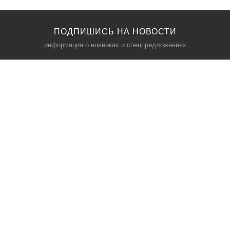
ПОДПИШИСЬ НА НОВОСТИ
информация о новинках и спецпредложениях
КАТАЛОГ
⠀
Кресла компьютерные
Пылесосы
Кронштейны для монитора
Чемоданы
Кронштейны для телевизора
Мультиварки
Кронштейн для микрофонов
Аквариумы
Кулеры для телефонов
Телескопы