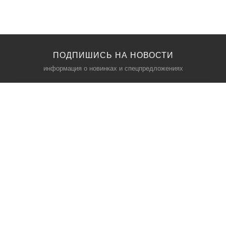
ПОДПИШИСЬ НА НОВОСТИ
информация о новинках и спецпредложениях
КАТАЛОГ
⠀
Кресла компьютерные
Пылесосы
Кронштейны для монитора
Чемоданы
Кронштейны для телевизора
Мультиварки