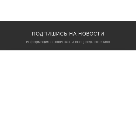
ПОДПИШИСЬ НА НОВОСТИ
информация о новинках и спецпредложениях
КАТАЛОГ
⠀
Кресла компьютерные
Пылесосы
Кронштейны для монитора
Чемоданы
Кронштейны для телевизора
Мультиварки