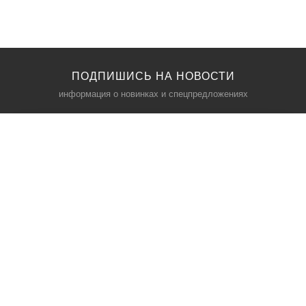
ПОДПИШИСЬ НА НОВОСТИ
информация о новинках и спецпредложениях
КАТАЛОГ
⠀
Кресла компьютерные
Пылесосы
Кронштейны для монитора
Чемоданы
Кронштейны для телевизора
Мультиварки