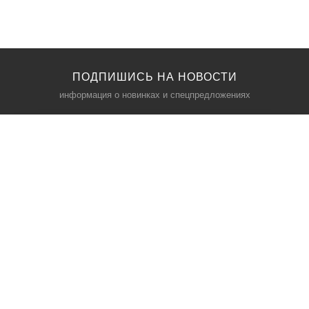
ПОДПИШИСЬ НА НОВОСТИ
информация о новинках и спецпредложениях
КАТАЛОГ
⠀
Кресла компьютерные
Пылесосы
Кронштейны для монитора
Чемоданы
Кронштейны для телевизора
Мультиварки