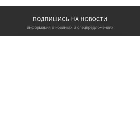
ПОДПИШИСЬ НА НОВОСТИ
информация о новинках и спецпредложениях
КАТАЛОГ
⠀
Кресла компьютерные
Пылесосы
Кронштейны для монитора
Чемоданы
Кронштейны для телевизора
Мультиварки
Кронштейн для микрофонов
Аквариумы
Кулеры для телефонов
Телескопы