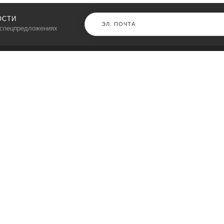
ОСТИ
 спецпредложениях
КАТАЛОГ
⠀
Кресла компьютерные
Пылесосы
Кронштейны для монитора
Чемоданы
Кронштейны для телевизора
Мультиварки
Кронштейн для микрофонов
Аквариумы
Кулеры для телефонов
Телескопы