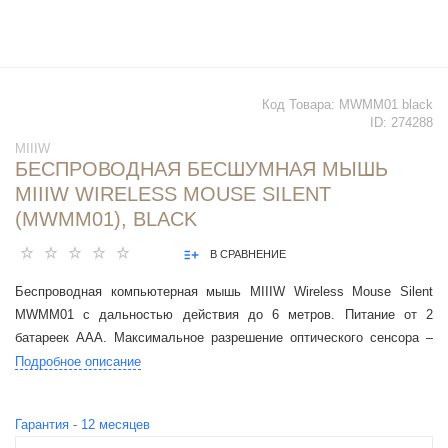
Код Товара:
MWMM01 black
ID:
274288
MIIIW
БЕСПРОВОДНАЯ БЕСШУМНАЯ МЫШЬ
MIIIW WIRELESS MOUSE SILENT
(MWMM01), BLACK
В СРАВНЕНИЕ
Беспроводная компьютерная мышь MIIIW Wireless Mouse Silent
MWMM01 с дальностью действия до 6 метров. Питание от 2
батареек ААА. Максимальное разрешение оптического сенсора –
1600 dpi. Есть светодиодная индикация
Подробное описание
Гарантия -
12
месяцев