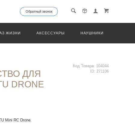
Обратный звонок
АЗ ЖИЗНИ
АКСЕССУАРЫ
НАУШНИКИ
ТРАНС
Код Товара:
104044
СТВО ДЛЯ
ID:
271106
TU DRONE
U Mini RC Drone.