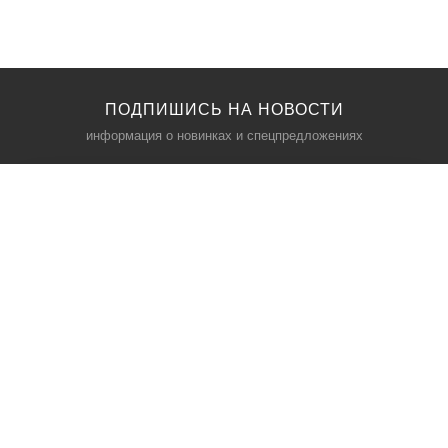
ПОДПИШИСЬ НА НОВОСТИ
информация о новинках и спецпредложениях
КАТАЛОГ
⠀
Кресла компьютерные
Пылесосы
Кронштейны для монитора
Чемоданы
Кронштейны для телевизора
Мультиварки