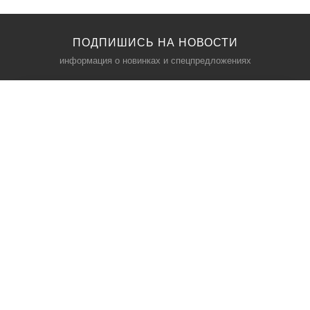
ПОДПИШИСЬ НА НОВОСТИ
информация о новинках и спецпредложениях
КАТАЛОГ
⠀
Кресла компьютерные
Пылесосы
Кронштейны для монитора
Чемоданы
Кронштейны для телевизора
Мультиварки
Кронштейн для микрофонов
Аквариумы
Кулеры для телефонов
Телескопы