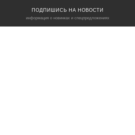
ПОДПИШИСЬ НА НОВОСТИ
информация о новинках и спецпредложениях
КАТАЛОГ
⠀
Кресла компьютерные
Пылесосы
Кронштейны для монитора
Чемоданы
Кронштейны для телевизора
Мультиварки
Кронштейн для микрофонов
Аквариумы
Кулеры для телефонов
Телескопы