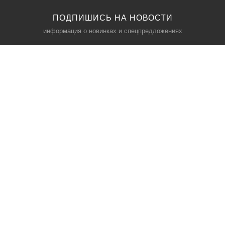
ПОДПИШИСЬ НА НОВОСТИ
информация о новинках и спецпредложениях
КАТАЛОГ
⠀
Кресла компьютерные
Пылесосы
Кронштейны для монитора
Чемоданы
Кронштейны для телевизора
Мультиварки
Кронштейн для микрофонов
Аквариумы
Кулеры для телефонов
Телескопы