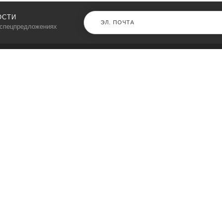
ОСТИ
 спецпредложениях
КАТАЛОГ
⠀
Кресла компьютерные
Пылесосы
Кронштейны для монитора
Чемоданы
Кронштейны для телевизора
Мультиварки
Кронштейн для микрофонов
Аквариумы
Кулеры для телефонов
Телескопы