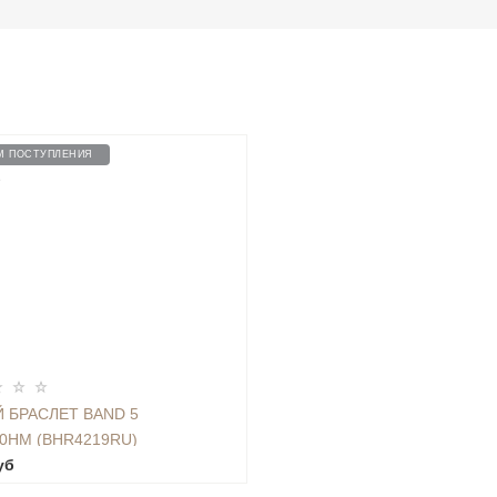
М ПОСТУПЛЕНИЯ
9
 БРАСЛЕТ BAND 5
0HM (BHR4219RU)
уб