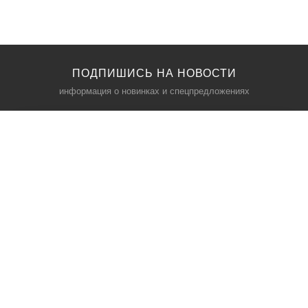
ПОДПИШИСЬ НА НОВОСТИ
информация о новинках и спецпредложениях
КАТАЛОГ
⠀
Кресла компьютерные
Пылесосы
Кронштейны для монитора
Чемоданы
Кронштейны для телевизора
Мультиварки