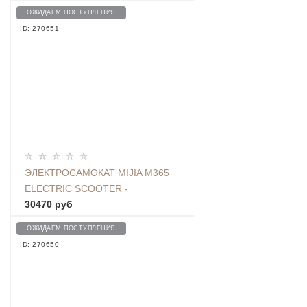
ОЖИДАЕМ ПОСТУПЛЕНИЯ
ID: 270651
ЭЛЕКТРОСАМОКАТ MIJIA M365
ELECTRIC SCOOTER -
FBC4004GL
30470 руб
ОЖИДАЕМ ПОСТУПЛЕНИЯ
ID: 270650