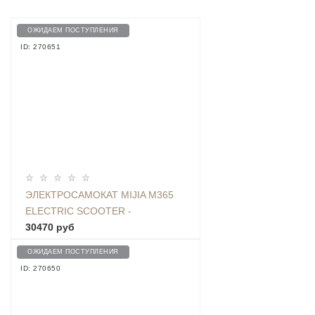
ОЖИДАЕМ ПОСТУПЛЕНИЯ
ID: 270651
ЭЛЕКТРОСАМОКАТ MIJIA M365
ELECTRIC SCOOTER -
FBC4004GL
30470 руб
ОЖИДАЕМ ПОСТУПЛЕНИЯ
ID: 270650