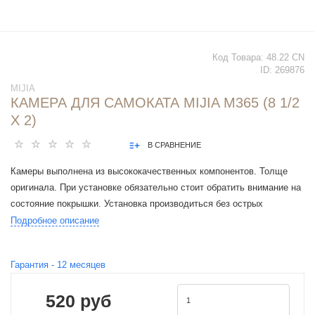
Код Товара:
48.22 CN
ID:
269876
MIJIA
КАМЕРА ДЛЯ САМОКАТА MIJIA M365 (8 1/2
X 2)
В СРАВНЕНИЕ
Камеры выполнена из высококачественных компонентов. Толще
оригинала. При установке обязательно стоит обратить внимание на
состояние покрышки. Установка производиться без острых
предметов. Желательно шиномонтажными лопатками. Если у вас
Подробное описание
возникли вопросы о товаре или установке, позвоните по нашему
телефону и специалисты обязательно Вам помогут.
Гарантия -
12
месяцев
520 руб