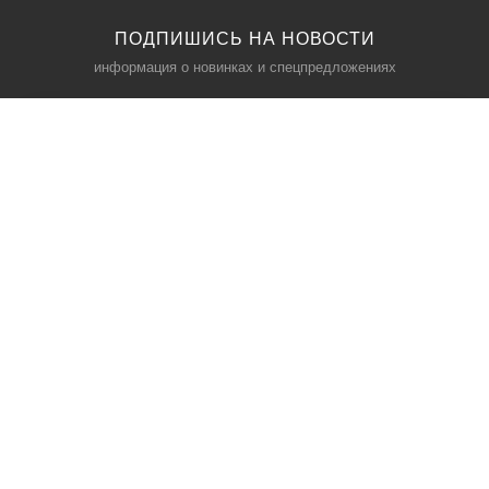
ПОДПИШИСЬ НА НОВОСТИ
информация о новинках и спецпредложениях
КАТАЛОГ
⠀
Кресла компьютерные
Пылесосы
Кронштейны для монитора
Чемоданы
Кронштейны для телевизора
Мультиварки
Кронштейн для микрофонов
Аквариумы
Кулеры для телефонов
Телескопы