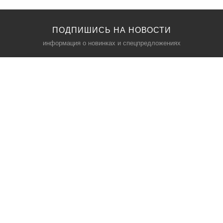
ПОДПИШИСЬ НА НОВОСТИ
информация о новинках и спецпредложениях
КАТАЛОГ
⠀
Кресла компьютерные
Пылесосы
Кронштейны для монитора
Чемоданы
Кронштейны для телевизора
Мультиварки
Кронштейн для микрофонов
Аквариумы
Кулеры для телефонов
Телескопы