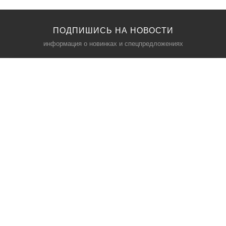
ПОДПИШИСЬ НА НОВОСТИ
информация о новинках и спецпредложениях
КАТАЛОГ
⠀
Кресла компьютерные
Пылесосы
Кронштейны для монитора
Чемоданы
Кронштейны для телевизора
Мультиварки
Кронштейн для микрофонов
Аквариумы
Кулеры для телефонов
Телескопы